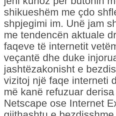
jeni kurioz për butonin m
shikueshëm me çdo shfle
shpjegimi im. Unë jam s
me tendencën aktuale dre
faqeve të internetit vetë
veçantë dhe duke injoruar
jashtëzakonisht e bezdi
vizitoj një faqe interneti
më kanë refuzuar deris
Netscape ose Internet Ex
gjithashtu e bezdisshme 