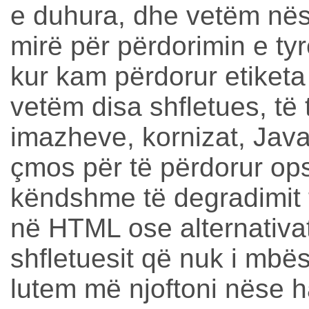
e duhura, dhe vetëm nës
mirë për përdorimin e tyr
kur kam përdorur etiket
vetëm disa shfletues, të ti
imazheve, kornizat, Java,
çmos për të përdorur op
këndshme të degradimit
në HTML ose alternativat
shfletuesit që nuk i mbës
lutem më njoftoni nëse h