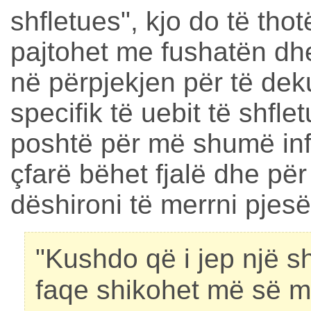
shfletues", kjo do të thot
pajtohet me fushatën dh
në përpjekjen për të dek
specifik të uebit të shfle
poshtë për më shumë in
çfarë bëhet fjalë dhe për
dëshironi të merrni pjesë
"Kushdo që i jep një s
faqe shikohet më së mi