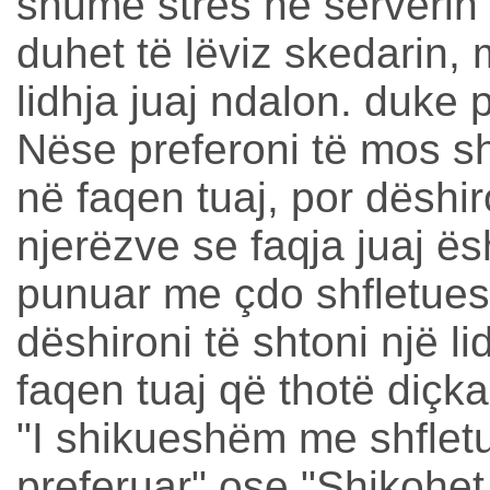
shumë stres në serverin
duhet të lëviz skedarin,
lidhja juaj ndalon. duke 
Nëse preferoni të mos sh
në faqen tuaj, por dëshiro
njerëzve se faqja juaj ësh
punuar me çdo shfletues
dëshironi të shtoni një li
faqen tuaj që thotë diçk
"I shikueshëm me shfletu
preferuar" ose "Shikohe