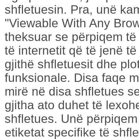
shfletuesin. Pra, unë ka
"Viewable With Any Brow
theksuar se përpiqem të k
të internetit që të jenë 
gjithë shfletuesit dhe plo
funksionale. Disa faqe 
mirë në disa shfletues se 
gjitha ato duhet të lexo
shfletues. Unë përpiqem
etiketat specifike të shf