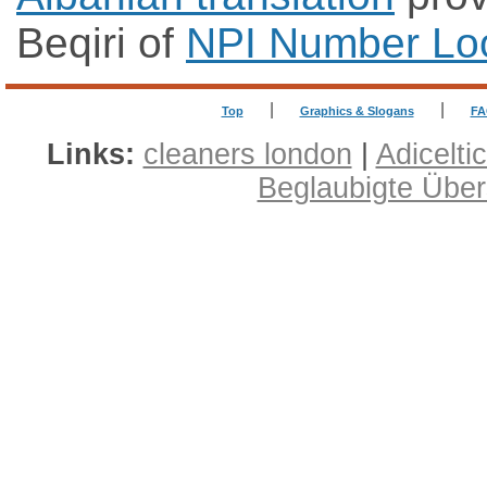
Beqiri of
NPI Number Lo
|
|
Top
Graphics & Slogans
FA
Links:
cleaners london
|
Adicelti
Beglaubigte Übe