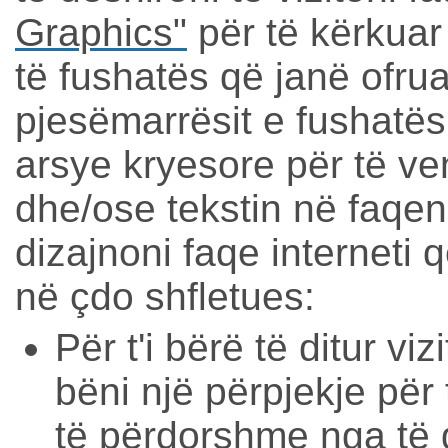
Graphics"
për të kërkuar 
të fushatës që janë ofru
pjesëmarrësit e fushatës
arsye kryesore për të ve
dhe/ose tekstin në faqen
dizajnoni faqe interneti
në çdo shfletues:
Për t'i bërë të ditur vi
bëni një përpjekje për 
të përdorshme nga të g