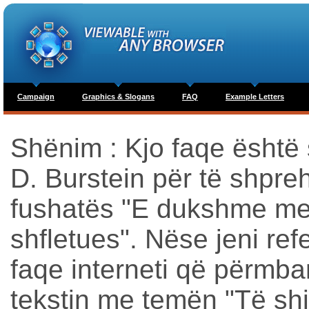
Campaign
Graphics & Slogans
FAQ
Example Letters
Shënim
: Kjo faqe është
D. Burstein për të shpre
fushatës "E dukshme m
shfletues". Nëse jeni ref
faqe interneti që përmba
tekstin me temën "Të sh