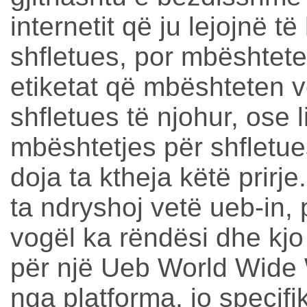
internetit që ju lejojnë t
shfletues, por mbështet
etiketat që mbështeten 
shfletues të njohur, ose l
mbështetjes për shfletuesi
doja ta ktheja këtë prirj
ta ndryshoj vetë ueb-in, 
vogël ka rëndësi dhe kjo
për një Ueb World Wide
nga platforma, jo specifi