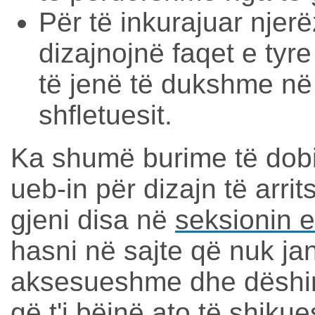
Për të inkurajuar njerëz
dizajnojnë faqet e tyr
të jenë të dukshme në 
shfletuesit.
Ka shumë burime të dobi
ueb-in për dizajn të arr
gjeni disa në
seksionin e
hasni në sajte që nuk ja
aksesueshme dhe dëshiron
që t'i bëjnë ato të shik