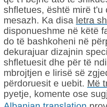
shfletues, është mirë t'u
mesazh. Ka disa
letra s
disponueshme në këtë f
do të bashkoheni në përp
dekurajuar dizajnin specif
shfletuesit dhe për të n
mbrojtjen e lirisë së zgje
përdoruesit e uebit.
Më t
pyetje, komente ose sug
Albanian translation
prov