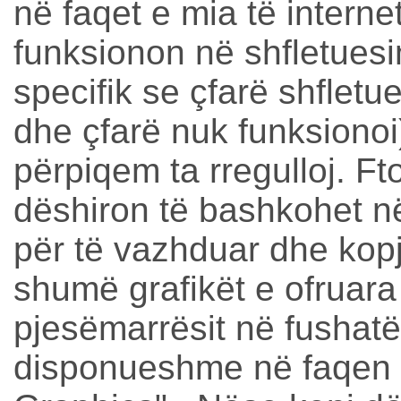
në faqet e mia të interne
funksionon në shfletuesin
specifik se çfarë shfletu
dhe çfarë nuk funksionoi
përpiqem ta rregulloj.
Ft
dëshiron të bashkohet në
për të vazhduar dhe kop
shumë grafikët e ofruara
pjesëmarrësit në fushatë,
disponueshme në faqen