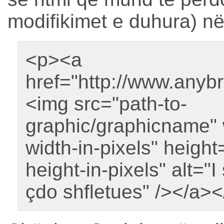
modifikimet e duhura) në
<p><a
href="http://www.anyb
<img src="path-to-
graphic/graphicname" 
width-in-pixels" height
height-in-pixels" alt=
çdo shfletues" /></a><