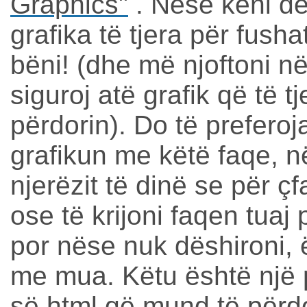
Graphics"
. Nëse keni dës
grafika të tjera për fusha
bëni! (dhe më njoftoni n
siguroj atë grafik që të tj
përdorin). Do të preferoj
grafikun me këtë faqe, 
njerëzit të dinë se për çf
ose të krijoni faqen tuaj 
por nëse nuk dëshironi,
me mua.
Këtu është një
së html që mund të përd