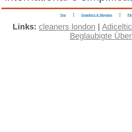
|
|
Top
Graphics & Slogans
FA
Links:
cleaners london
|
Adicelti
Beglaubigte Übe