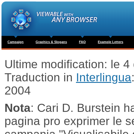
Campaign
Graphics & Slogans
FAQ
Example Letters
Ultime modification: le 4
Traduction in
Interlingua
2004
Nota
: Cari D. Burstein ha
pagina pro exprimer le s